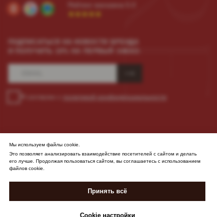
Мы используем файлы cookie.
Это позволяет анализировать взаимодействие посетителей с сайтом и делать
его лучше. Продолжая пользоваться сайтом, вы соглашаетесь с использованием
файлов cookie.
Принять всё
Cookie настройки