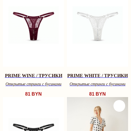
Рейтинг магазина 5.0
ПОДПИСАТЬСЯ НА НОВОСТИ БРЕНДА
И ПОЛУЧИТЬ 10% НА ПЕРВЫЙ ЗАКАЗ:
отпр
Я согласен с
политикой конфиденциальности
ЧАСТНОЕ УНИТАРНОЕ ПРЕДПРИЯТИЕ "ТРАЙМО-СТОР"
СВИДЕТЕЛЬСТВО О ГОСУДАРСТВЕННОЙ РЕГИСТРАЦИИ №
PRIME WINE / ТРУСИКИ
PRIME WHITE / ТРУСИКИ
0250078 ОТ 27.02.2025
УНП: 193846631
Открытые стринги c бусинами
Открытые стринги c бусинами
ТЕЛ: +375447292041
81
BYN
81
BYN