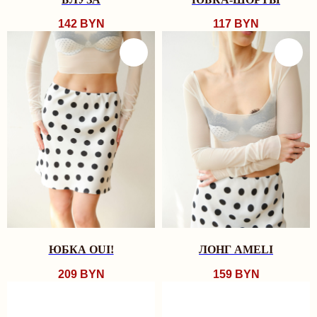
ОДЕЖДА
142
BYN
117
BYN
ПЛАТЬЯ
БОДИ
КУПАЛЬНИКИ
АКСЕССУАРЫ
18+
TRY MORE SPORT
ПОДАРОЧНЫЕ
СЕРТИФИКАТЫ
ДЛЯ ВАС
ДОСТАВКА И ОПЛАТА
РАССРОЧКА
ОФЕРТА
ОБМЕН И ВОЗВРАТ
ПРОГРАММА ЛОЯЛЬНОСТИ
ПОЛИТИКА КОНФИДЕНЦИАЛЬНОСТИ
КОНТАКТЫ
INSTAGRAM
TELEGRAM
ЮБКА OUI!
ЛОНГ AMELI
VK
TRYMORELINGERIE@GMAIL.COM
209
BYN
159
BYN
МИНСК, РОМАНОВСКАЯ СЛОБОДА 11,
11:00 - 20:00