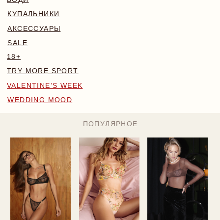
WEDDING MOOD
ПОПУЛЯРНОЕ
MONA КОМПЛЕКТ
BLOSSOM КОМПЛЕКТ
БОДИ NAKED
224 BYN
169 BYN
224 BYN
Главная
/
Каталог
НОВИНКИ