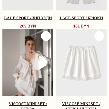
LACE SPORT / ЗИП ХУДИ
LACE SPORT / БРЮКИ
209
BYN
181
BYN
TRY
MORE
О
БРЕНДЕ
ЛИЧНЫЙ КАБИНЕТ
ГАЙД РАЗМЕРОВ
УХОД ЗА ИЗДЕЛИЯМИ
КАТАЛОГ
СМОТРЕТЬ ВСЕ
НОВИНКИ
BEST SELLERS
КОМПЛЕКТЫ
VISCOSE MINI SET /
VISCOSE MINI SET /
БРА
БЛУЗА
ЮБКА-ШОРТЫ
ТРУСИКИ