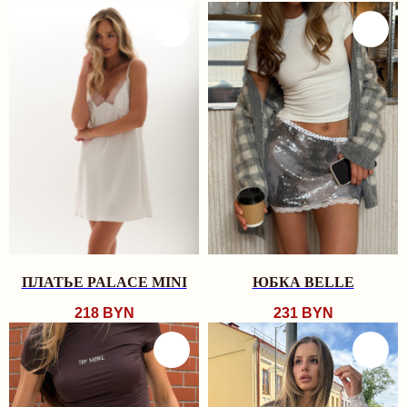
ПЛАТЬЕ PALACE MINI
ЮБКА BELLE
218
BYN
231
BYN