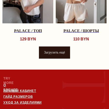
PALACE / ТОП
PALACE / ШОРТЫ
129
BYN
110
BYN
Загрузить ещё