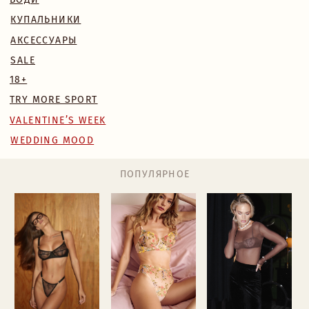
WEDDING MOOD
ПОПУЛЯРНОЕ
MONA КОМПЛЕКТ
BLOSSOM КОМПЛЕКТ
БОДИ NAKED
224 BYN
169 BYN
224 BYN
Назад
/
Главная
/
Каталог