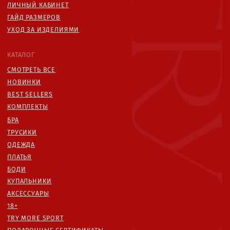
ОТ 27.02.2025
УНП: 193846631
ТЕЛ: +375447292041