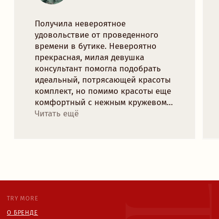
ПОЛИТИКА КОНФИДЕНЦИАЛЬНОСТИ
КОНТАКТЫ
INSTAGRAM
TELEGRAM
VK
TRYMORELINGERIE@GMAIL.COM
МИНСК, РОМАНОВСКАЯ СЛОБОДА 11,
11:00 - 20:00
Рейтинг магазина 5.0
ПОДПИСАТЬСЯ НА НОВОСТИ БРЕНДА
И ПОЛУЧИТЬ 10% НА ПЕРВЫЙ ЗАКАЗ:
отпр
Я согласен с
политикой конфиденциальности
ЧАСТНОЕ УНИТАРНОЕ ПРЕДПРИЯТИЕ "ТРАЙМО-СТОР"
СВИДЕТЕЛЬСТВО О ГОСУДАРСТВЕННОЙ РЕГИСТРАЦИИ № 0250078