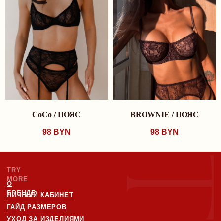
СВИДЕТЕЛЬСТВО О ГОСУДАРСТВЕННОЙ РЕГИСТРАЦИИ №
0250078 ОТ 27.02.2025
УНП: 193846631
ТЕЛ: +375447292041
CoCo / ПОЯС
BROWNIE / ПОЯС
98
BYN
98
BYN