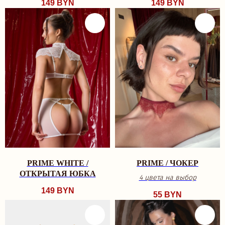
149
BYN
149
BYN
PRIME WHITE /
PRIME / ЧОКЕР
ОТКРЫТАЯ ЮБКА
4 цвета на выбор
149
BYN
55
BYN