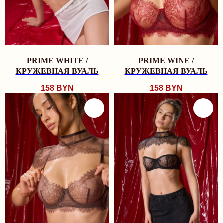
WEDDING MOOD
ПОПУЛЯРНОЕ
PRIME WHITE /
PRIME WINE /
КРУЖЕВНАЯ ВУАЛЬ
КРУЖЕВНАЯ ВУАЛЬ
158
BYN
158
BYN
MONA КОМПЛЕКТ
BLOSSOM КОМПЛЕКТ
БОДИ NAKED
224 BYN
169 BYN
224 BYN