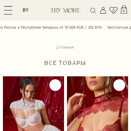
BY
0
0
сии и Республике Беларусь от 10 000 RUB / 350 BYN
бесплатная достав
Главная
КАТАЛОГ
СЕРТИФИКАТЫ
СМОТРЕТЬ ВСЕ
ВСЕ ТОВАРЫ
НОВИНКИ
BEST SELLERS
КОМПЛЕКТЫ
БРА
ТРУСИКИ
ОДЕЖДА
ПРИОБРЕСТИ
ПЛАТЬЯ
БОДИ
КУПАЛЬНИКИ
АКСЕССУАРЫ
SALE
18+
TRY MORE SPORT
VALENTINE’S WEEK