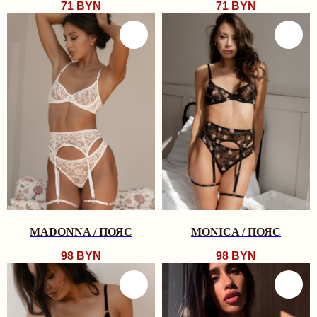
71
BYN
71
BYN
ПРОГРАММА ЛОЯЛЬНОСТИ
ПОЛИТИКА КОНФИДЕНЦИАЛЬНОСТИ
КОНТАКТЫ
INSTAGRAM
TELEGRAM
VK
TRYMORELINGERIE@GMAIL.COM
МИНСК, РОМАНОВСКАЯ СЛОБОДА 11,
11:00 - 20:00
Рейтинг магазина 5.0
ПОДПИСАТЬСЯ НА НОВОСТИ БРЕНДА
И ПОЛУЧИТЬ 10% НА ПЕРВЫЙ ЗАКАЗ:
MADONNA / ПОЯС
MONICA / ПОЯС
отпр
98
BYN
98
BYN
Я согласен с
политикой конфиденциальности
ЧАСТНОЕ УНИТАРНОЕ ПРЕДПРИЯТИЕ "ТРАЙМО-СТОР"