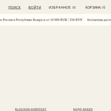
ВОЙТИ
ИЗБРАННОЕ /
0
КОРЗИНА /
0
ублике Беларусь от 10 000 RUB / 350 BYN
бесплатная доставка по России и
OM КОМПЛЕКТ
БОДИ NAKED
24 BYN
169 BYN