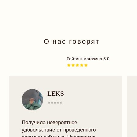
ОДЕЖДА
ПЛАТЬЯ
БОДИ
КУПАЛЬНИКИ
АКСЕССУАРЫ
18+
TRY MORE SPORT
ПОДАРОЧНЫЕ
СЕРТИФИКАТЫ
ДЛЯ ВАС
ДОСТАВКА И ОПЛАТА
РАССРОЧКА
ОФЕРТА
ОБМЕН И ВОЗВРАТ
ПРОГРАММА ЛОЯЛЬНОСТИ
ПОЛИТИКА КОНФИДЕНЦИАЛЬНОСТИ
КОНТАКТЫ
INSTAGRAM
TELEGRAM
VK
TRYMORELINGERIE@GMAIL.COM
МИНСК, РОМАНОВСКАЯ СЛОБОДА 11,
11:00 - 20:00