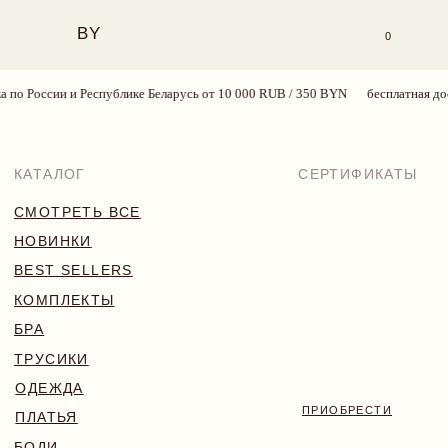
BY
0
по России и Республике Беларусь от 10 000 RUB / 350 BYN
бесплатная дост
КАТАЛОГ
СЕРТИФИКАТЫ
СМОТРЕТЬ ВСЕ
НОВИНКИ
BEST SELLERS
КОМПЛЕКТЫ
БРА
ТРУСИКИ
ОДЕЖДА
ПРИОБРЕСТИ
ПЛАТЬЯ
БОДИ
КУПАЛЬНИКИ
АКСЕССУАРЫ
SALE
18+
TRY MORE SPORT
VALENTINE’S WEEK