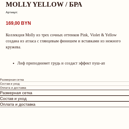
MOLLY YELLOW / БРА
Артикул:
169,00
BYN
Коллекция Molly из трех сочных оттенков Pink, Violet & Yellow
создана из атласа с глянцевым финишем и вставками из нежного
кружева.
Лиф приподнимет грудь и создаст эффект пуш-ап
О нас говорят
Рейтинг магазина 5.0
Размерная сетка
Состав и уход
Оплата и доставка
Размерная сетка
Состав и уход
LEKS
Юлия
Оплата и доставка
⭐⭐⭐⭐⭐
⭐⭐⭐⭐⭐
Посещение бутика Tr
Получила невероятное
оставило у меня тол
удовольствие от проведенного
приятные впечатлени