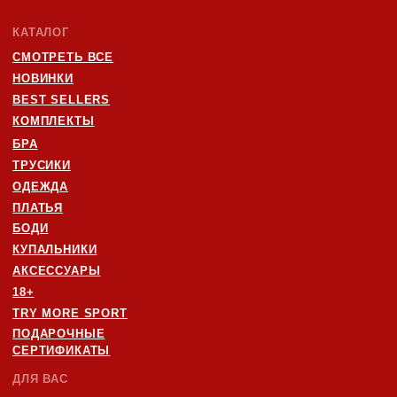
ЧАСТНОЕ УНИТАРНОЕ ПРЕДПРИЯТИЕ "ТРАЙМО-СТОР"
СВИДЕТЕЛЬСТВО О ГОСУДАРСТВЕННОЙ РЕГИСТРАЦИИ №
0250078 ОТ 27.02.2025
УНП: 193846631
ТЕЛ: +375447292041