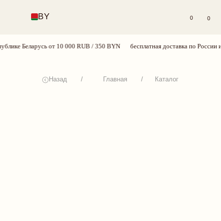
BY
0
0
лике Беларусь от 10 000 RUB / 350 BYN
бесплатная доставка по России и Р
Назад
/
Главная
/
Каталог
КАТАЛОГ
СЕРТИФИКАТЫ
СМОТРЕТЬ ВСЕ
НОВИНКИ
BEST SELLERS
КОМПЛЕКТЫ
БРА
ТРУСИКИ
ОДЕЖДА
ПРИОБРЕСТИ
ПЛАТЬЯ
БОДИ
КУПАЛЬНИКИ
АКСЕССУАРЫ
SALE
18+
TRY MORE SPORT
VALENTINE’S WEEK