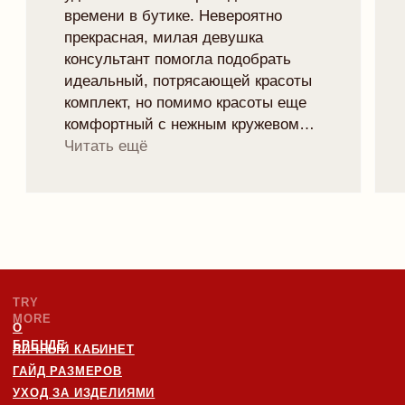
ДОСТАВКА И ОПЛАТА
РАССРОЧКА
ОФЕРТА
ОБМЕН И ВОЗВРАТ
ПРОГРАММА ЛОЯЛЬНОСТИ
ПОЛИТИКА КОНФИДЕНЦИАЛЬНОСТИ
КОНТАКТЫ
INSTAGRAM
TELEGRAM
VK
TRYMORELINGERIE@GMAIL.COM
МИНСК, РОМАНОВСКАЯ СЛОБОДА 11,
11:00 - 20:00
Рейтинг магазина 5.0
ПОДПИСАТЬСЯ НА НОВОСТИ БРЕНДА
И ПОЛУЧИТЬ 10% НА ПЕРВЫЙ ЗАКАЗ:
отпр
Я согласен с
политикой конфиденциальности