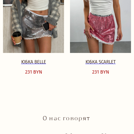
деликатно, професс
заглянуть сюда и уверенна без
очень корректно: п
покупок вы не уйдете. Точно
подобрать размер, д
вернусь еще и еще❤️
рекомендации и соз
ощущение комфорта,
особенно важно в т
TRY MORE
магазина. Отдельно 
О БРЕНДЕ
атмосферу: аккуратн
ЛИЧНЫЙ КАБИНЕТ
приятное освещение,
ГАЙД РАЗМЕРОВ
ощущение приватнос
УХОД ЗА ИЗДЕЛИЯМИ
легко расслабиться 
что действительно п
КАТАЛОГ
Try More - место, куд
ЮБКА BELLE
ЮБКА SCARLET
возвращаться. Спаси
СМОТРЕТЬ ВСЕ
делает нас, девочек,
НОВИНКИ
231
BYN
231
BYN
счастливыми и крас
BEST SELLERS
КОМПЛЕКТЫ
БРА
ТРУСИКИ
ОДЕЖДА
ПЛАТЬЯ
БОДИ
КУПАЛЬНИКИ
АКСЕССУАРЫ
18+
TRY MORE SPORT
ПОДАРОЧНЫЕ СЕРТИФИКАТЫ