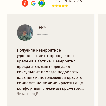
ДЛЯ ВАС
ДОСТАВКА И ОПЛАТА
РАССРОЧКА
ОФЕРТА
ОБМЕН И ВОЗВРАТ
ПРОГРАММА ЛОЯЛЬНОСТИ
ПОЛИТИКА КОНФИДЕНЦИАЛЬНОСТИ
КОНТАКТЫ
INSTAGRAM
TELEGRAM
VK
TRYMORELINGERIE@GMAIL.COM
МИНСК, РОМАНОВСКАЯ СЛОБОДА 11,
11:00 - 20:00
Рейтинг магазина 5.0
ПОДПИСАТЬСЯ НА НОВОСТИ БРЕНДА
И ПОЛУЧИТЬ 10% НА ПЕРВЫЙ ЗАКАЗ:
отпр