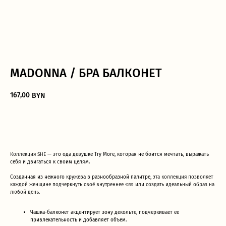
MADONNA / БРА БАЛКОНЕТ
Дополните образ
167,00
BYN
ДОБАВИТЬ В КОРЗИНУ
Коллекция SHE
— это ода девушке Try More, которая не боится мечтать, выражать
себя и двигаться к своим целям.
Созданная из нежного кружева в разнообразной палитре,
эта коллекция позволяет
каждой женщине подчеркнуть своё внутреннее «я» или создать идеальный образ на
любой день.
Чашка-балконет акцентирует зону декольте, подчеркивает ее
привлекательность и добавляет объем.