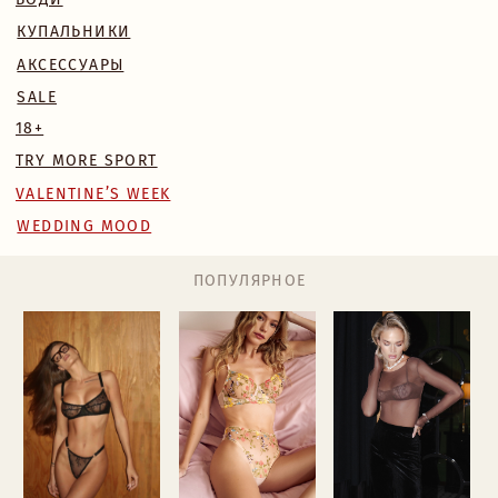
WEDDING MOOD
ПОПУЛЯРНОЕ
MONA КОМПЛЕКТ
BLOSSOM КОМПЛЕКТ
БОДИ NAKED
224 BYN
169 BYN
224 BYN
Назад
/
Главная
/
Каталог