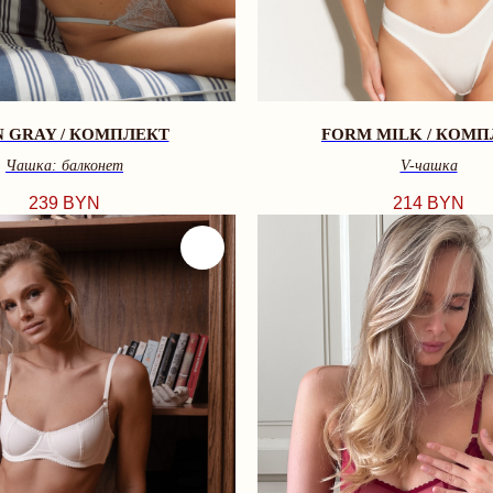
N GRAY / КОМПЛЕКТ
FORM MILK / КОМП
Чашка: балконет
V-чашкa
239
BYN
214
BYN