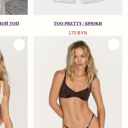
НОЙ ТОП
TOO PRETTY / БРЮКИ
170
BYN