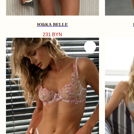
ЮБКА BELLE
231
BYN