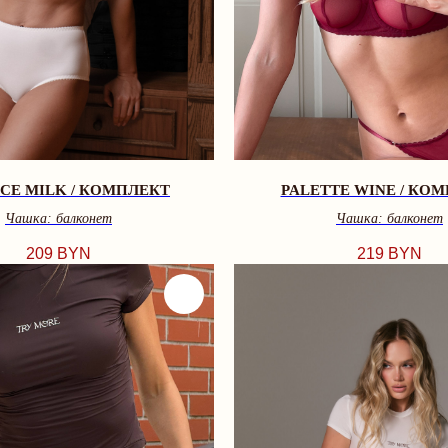
CE MILK / КОМПЛЕКТ
PALETTE WINE / КО
Чашка: балконет
Чашка: балконет
209
BYN
219
BYN