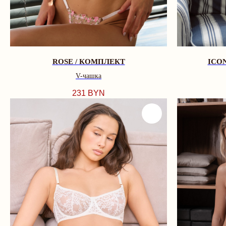
ROSE / КОМПЛЕКТ
ICO
V-чашка
231
BYN