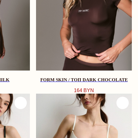
MILK
FORM SKIN / ТОП DARK CHOCOLATE
164
BYN