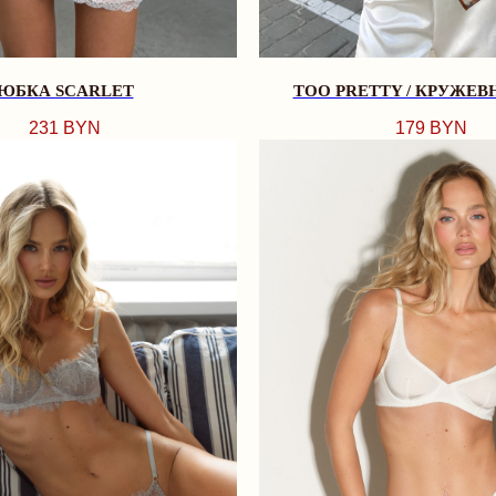
ЮБКА SCARLET
TOO PRETTY / КРУЖЕВ
231
BYN
179
BYN