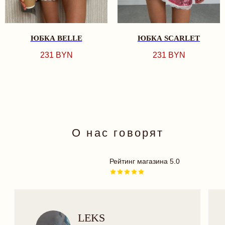
возвращаться. Спаси
НОВИНКИ
делает нас, девочек,
BEST SELLERS
счастливыми и крас
КОМПЛЕКТЫ
БРА
ЮБКА BELLE
ЮБКА SCARLET
ТРУСИКИ
ОДЕЖДА
231
BYN
231
BYN
ПЛАТЬЯ
БОДИ
КУПАЛЬНИКИ
АКСЕССУАРЫ
18+
TRY MORE SPORT
ПОДАРОЧНЫЕ
СЕРТИФИКАТЫ
ДЛЯ ВАС
ДОСТАВКА И ОПЛАТА
РАССРОЧКА
ОФЕРТА
ОБМЕН И ВОЗВРАТ
ПРОГРАММА ЛОЯЛЬНОСТИ
ПОЛИТИКА КОНФИДЕНЦИАЛЬНОСТИ
КОНТАКТЫ
INSTAGRAM
TELEGRAM