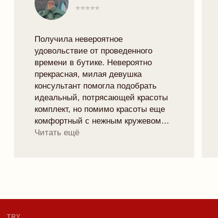
VK
TRYMORELINGERIE@GMAIL.COM
МИНСК, РОМАНОВСКАЯ СЛОБОДА 11,
11:00 - 20:00
Рейтинг магазина 5.0
ПОДПИСАТЬСЯ НА НОВОСТИ БРЕНДА
И ПОЛУЧИТЬ 10% НА ПЕРВЫЙ ЗАКАЗ:
отпр
Я согласен с
политикой конфиденциальности
ЧАСТНОЕ УНИТАРНОЕ ПРЕДПРИЯТИЕ "ТРАЙМО-СТОР"
СВИДЕТЕЛЬСТВО О ГОСУДАРСТВЕННОЙ РЕГИСТРАЦИИ №
0250078 ОТ 27.02.2025
УНП: 193846631
ТЕЛ: +375447292041