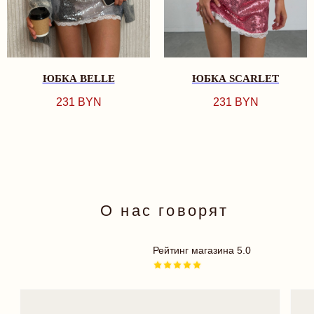
действительно подход
КАТАЛОГ
More - место, куда х
СМОТРЕТЬ ВСЕ
возвращаться. Спаси
НОВИНКИ
делает нас, девочек,
BEST SELLERS
счастливыми и крас
КОМПЛЕКТЫ
БРА
ЮБКА BELLE
ЮБКА SCARLET
ТРУСИКИ
ОДЕЖДА
231
BYN
231
BYN
ПЛАТЬЯ
БОДИ
КУПАЛЬНИКИ
АКСЕССУАРЫ
18+
TRY MORE SPORT
ПОДАРОЧНЫЕ
СЕРТИФИКАТЫ
ДЛЯ ВАС
ДОСТАВКА И ОПЛАТА
РАССРОЧКА
ОФЕРТА
ОБМЕН И ВОЗВРАТ
ПРОГРАММА ЛОЯЛЬНОСТИ
ПОЛИТИКА КОНФИДЕНЦИАЛЬНОСТИ
КОНТАКТЫ
INSTAGRAM