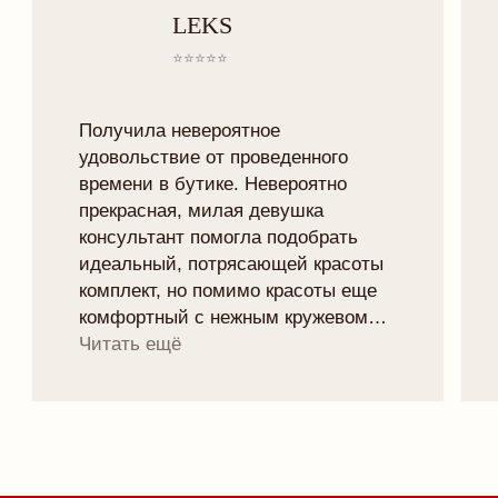
TELEGRAM
VK
TRYMORELINGERIE@GMAIL.COM
МИНСК, РОМАНОВСКАЯ СЛОБОДА 11,
11:00 - 20:00
Рейтинг магазина 5.0
ПОДПИСАТЬСЯ НА НОВОСТИ БРЕНДА
И ПОЛУЧИТЬ 10% НА ПЕРВЫЙ ЗАКАЗ:
отпр
Я согласен с
политикой конфиденциальности
ЧАСТНОЕ УНИТАРНОЕ ПРЕДПРИЯТИЕ "ТРАЙМО-СТОР"
СВИДЕТЕЛЬСТВО О ГОСУДАРСТВЕННОЙ РЕГИСТРАЦИИ №
0250078 ОТ 27.02.2025
УНП: 193846631
ТЕЛ: +375447292041