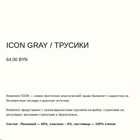
Дополните образ
ICON GRAY / ТРУСИКИ
64,00
BYN
ДОБАВИТЬ В КОРЗИНУ
Комплект ICON — новое прочтение классической чашки балконет с акцентом на
безупречную посадку и дорогую эстетику.
Комплект представлен с тремя вариантами трусиков на выбор: стрингами на
регуляции, высокими стрингами и бразилиана.
Состав :
Полиамид — 94%, эластан – 6%,
ластовица — 100% хлопок