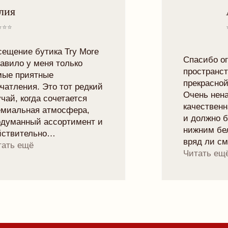
ОФЕРТА
ОБМЕН И ВОЗВРАТ
ПРОГРАММА ЛОЯЛЬНОСТИ
ПОЛИТИКА КОНФИДЕНЦИАЛЬНОСТИ
КОНТАКТЫ
INSTAGRAM
TELEGRAM
VK
TRYMORELINGERIE@GMAIL.COM
МИНСК, РОМАНОВСКАЯ СЛОБОДА 11,
11:00 - 20:00
Рейтинг магазина 5.0
ПОДПИСАТЬСЯ НА НОВОСТИ БРЕНДА
И ПОЛУЧИТЬ 10% НА ПЕРВЫЙ ЗАКАЗ:
отпр
Я согласен с
политикой конфиденциальности