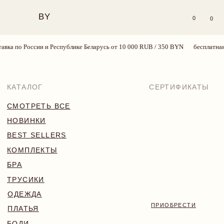
BY
0
0
ка по России и Республике Беларусь от 10 000 RUB / 350 BYN
бесплатная д
КАТАЛОГ
СЕРТИФИКАТЫ
СМОТРЕТЬ ВСЕ
НОВИНКИ
BEST SELLERS
КОМПЛЕКТЫ
БРА
ТРУСИКИ
ОДЕЖДА
ПРИОБРЕСТИ
ПЛАТЬЯ
БОДИ
КУПАЛЬНИКИ
АКСЕССУАРЫ
SALE
18+
TRY MORE SPORT
VALENTINE’S WEEK