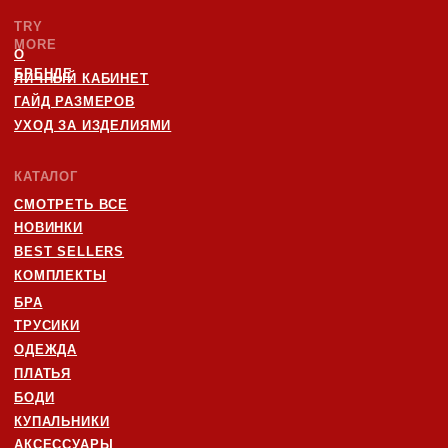
ЧАСТНОЕ УНИТАРНОЕ ПРЕДПРИЯТИЕ "ТРАЙМО-СТОР"
СВИДЕТЕЛЬСТВО О ГОСУДАРСТВЕННОЙ РЕГИСТРАЦИИ №
0250078 ОТ 27.02.2025
УНП: 193846631
ТЕЛ: +375447292041