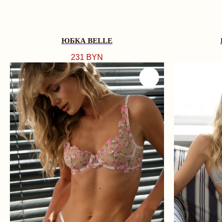
ЮБКА BELLE
231
BYN