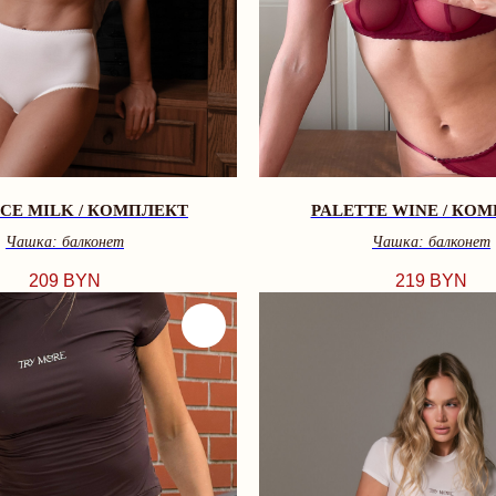
CE MILK / КОМПЛЕКТ
PALETTE WINE / КО
Чашка: балконет
Чашка: балконет
209
BYN
219
BYN