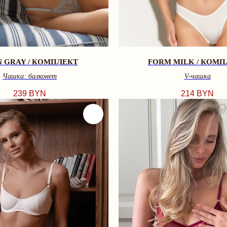
N GRAY / КОМПЛЕКТ
FORM MILK / КОМП
Чашка: балконет
V-чашкa
239
BYN
214
BYN