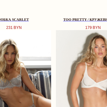
ЮБКА SCARLET
TOO PRETTY / КРУЖЕВ
231
BYN
179
BYN