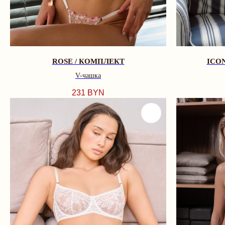
ROSE / КОМПЛЕКТ
ICO
V-чашка
231
BYN