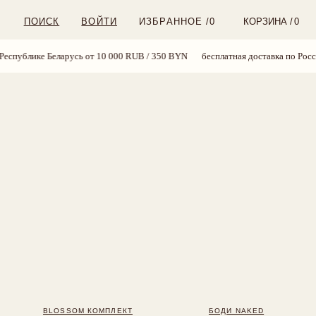
ВОЙТИ
ИЗБРАННОЕ /
0
КОРЗИНА /
0
сь от 10 000 RUB / 350 BYN
бесплатная доставка по России и Республике Б
OM КОМПЛЕКТ
БОДИ NAKED
24 BYN
169 BYN