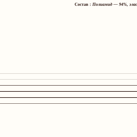
Состав :
Полиамид — 94%, эла
Дополните образ