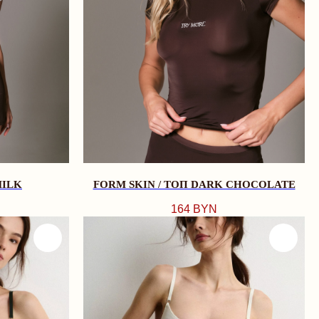
MILK
FORM SKIN / ТОП DARK CHOCOLATE
164
BYN