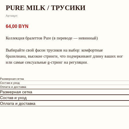
PURE MILK / ТРУСИКИ
Артикул:
64,00
BYN
Коллекция бралеттов Pure (в переводе — невинный)
Выбирайте свой фасон трусиков на выбор: комфортные
бразилиана, высокие стринги, что подчеркивают длину ваших ног
или самые сексуальные g-стринг на регуляции.
О нас говорят
Рейтинг магазина 5.0
Размерная сетка
Состав и уход
Оплата и доставка
Размерная сетка
Состав и уход
LEKS
Юлия
Оплата и доставка
⭐⭐⭐⭐⭐
⭐⭐⭐⭐⭐
Посещение бутика Tr
Получила невероятное
оставило у меня тол
удовольствие от проведенного
приятные впечатлени
времени в бутике. Невероятно