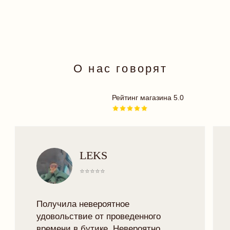
ОДЕЖДА
ПЛАТЬЯ
БОДИ
КУПАЛЬНИКИ
АКСЕССУАРЫ
18+
TRY MORE SPORT
ПОДАРОЧНЫЕ
СЕРТИФИКАТЫ
ДЛЯ ВАС
ДОСТАВКА И ОПЛАТА
РАССРОЧКА
ОФЕРТА
ОБМЕН И ВОЗВРАТ
ПРОГРАММА ЛОЯЛЬНОСТИ
ПОЛИТИКА КОНФИДЕНЦИАЛЬНОСТИ
КОНТАКТЫ
INSTAGRAM
TELEGRAM
VK
TRYMORELINGERIE@GMAIL.COM
МИНСК, РОМАНОВСКАЯ СЛОБОДА 11,
11:00 - 20:00