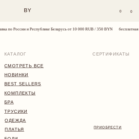
BY
0
0
а по России и Республике Беларусь от 10 000 RUB / 350 BYN
бесплатная до
КАТАЛОГ
СЕРТИФИКАТЫ
СМОТРЕТЬ ВСЕ
НОВИНКИ
BEST SELLERS
КОМПЛЕКТЫ
БРА
ТРУСИКИ
ОДЕЖДА
ПРИОБРЕСТИ
ПЛАТЬЯ
БОДИ
КУПАЛЬНИКИ
АКСЕССУАРЫ
SALE
18+
TRY MORE SPORT
VALENTINE’S WEEK