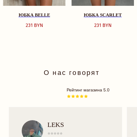
делает нас, девочек,
BEST SELLERS
счастливыми и крас
КОМПЛЕКТЫ
ЮБКА BELLE
ЮБКА SCARLET
БРА
ТРУСИКИ
231
BYN
231
BYN
ОДЕЖДА
ПЛАТЬЯ
БОДИ
КУПАЛЬНИКИ
АКСЕССУАРЫ
18+
TRY MORE SPORT
ПОДАРОЧНЫЕ
СЕРТИФИКАТЫ
ДЛЯ ВАС
ДОСТАВКА И ОПЛАТА
РАССРОЧКА
ОФЕРТА
ОБМЕН И ВОЗВРАТ
ПРОГРАММА ЛОЯЛЬНОСТИ
ПОЛИТИКА КОНФИДЕНЦИАЛЬНОСТИ
КОНТАКТЫ
INSTAGRAM
TELEGRAM
VK