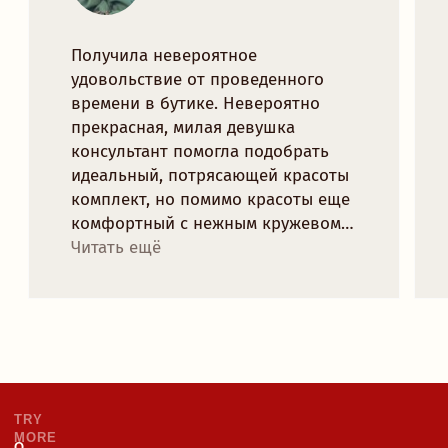
TRYMORELINGERIE@GMAIL.COM
МИНСК, РОМАНОВСКАЯ СЛОБОДА 11,
11:00 - 20:00
Рейтинг магазина 5.0
ПОДПИСАТЬСЯ НА НОВОСТИ БРЕНДА
И ПОЛУЧИТЬ 10% НА ПЕРВЫЙ ЗАКАЗ:
отпр
Я согласен с
политикой конфиденциальности
ЧАСТНОЕ УНИТАРНОЕ ПРЕДПРИЯТИЕ "ТРАЙМО-СТОР"
СВИДЕТЕЛЬСТВО О ГОСУДАРСТВЕННОЙ РЕГИСТРАЦИИ №
0250078 ОТ 27.02.2025
УНП: 193846631
ТЕЛ: +375447292041