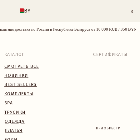
BY
0
атная доставка по России и Республике Беларусь от 10 000 RUB / 350 BYN
б
КАТАЛОГ
СЕРТИФИКАТЫ
СМОТРЕТЬ ВСЕ
НОВИНКИ
BEST SELLERS
КОМПЛЕКТЫ
БРА
ТРУСИКИ
ОДЕЖДА
ПРИОБРЕСТИ
ПЛАТЬЯ
БОДИ
КУПАЛЬНИКИ
АКСЕССУАРЫ
SALE
18+
TRY MORE SPORT
VALENTINE’S WEEK