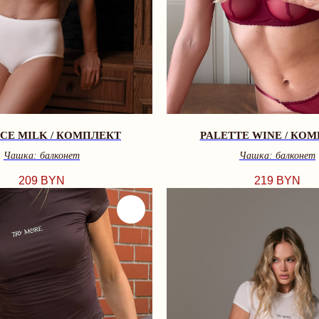
CE MILK / КОМПЛЕКТ
PALETTE WINE / КО
Чашка: балконет
Чашка: балконет
209
BYN
219
BYN