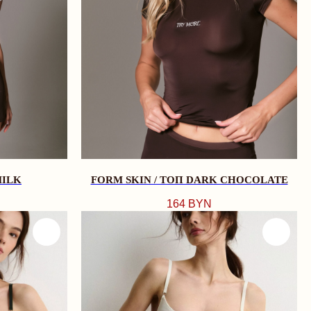
MILK
FORM SKIN / ТОП DARK CHOCOLATE
164
BYN