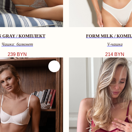
N GRAY / КОМПЛЕКТ
FORM MILK / КОМП
Чашка: балконет
V-чашкa
239
BYN
214
BYN