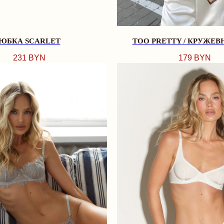
ЮБКА SCARLET
TOO PRETTY / КРУЖЕВ
231
BYN
179
BYN