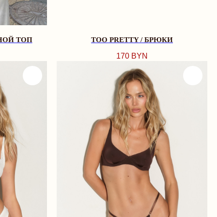
НОЙ ТОП
TOO PRETTY / БРЮКИ
170
BYN