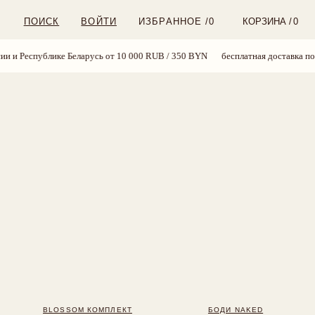
ВОЙТИ
ИЗБРАННОЕ /
0
КОРЗИНА /
0
еларусь от 10 000 RUB / 350 BYN
бесплатная доставка по России и Республи
OM КОМПЛЕКТ
БОДИ NAKED
24 BYN
169 BYN