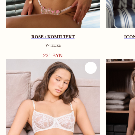
ROSE / КОМПЛЕКТ
ICO
V-чашка
231
BYN