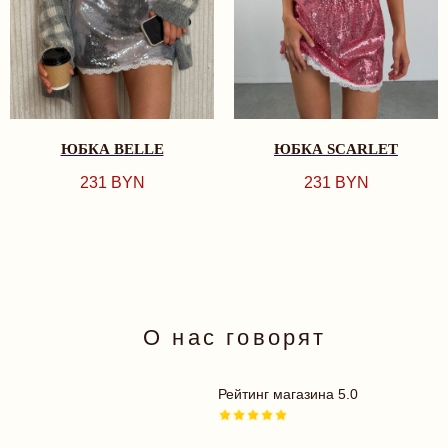
важно в таком ф
магазина. Отдель
КАТАЛОГ
атмосферу: аккур
СМОТРЕТЬ ВСЕ
выкладка, приятн
НОВИНКИ
освещение, чисто
BEST SELLERS
ощущение приват
КОМПЛЕКТЫ
Здесь легко расс
БРА
выбрать то, что
ТРУСИКИ
действительно по
ЮБКА BELLE
ЮБКА SCARLET
ОДЕЖДА
Бутик Try More - 
ПЛАТЬЯ
231
BYN
231
BYN
хочется возвраща
БОДИ
Спасибо всем, кт
КУПАЛЬНИКИ
нас, девочек, ещ
АКСЕССУАРЫ
счастливыми и к
18+
❤️
TRY MORE SPORT
ПОДАРОЧНЫЕ
СЕРТИФИКАТЫ
ДЛЯ ВАС
ДОСТАВКА И ОПЛАТА
РАССРОЧКА
ОФЕРТА
ОБМЕН И ВОЗВРАТ
ПРОГРАММА ЛОЯЛЬНОСТИ
ПОЛИТИКА КОНФИДЕНЦИАЛЬНОСТИ