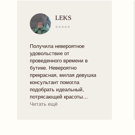
КОНТАКТЫ
INSTAGRAM
TELEGRAM
VK
TRYMORELINGERIE@GMAIL.COM
МИНСК, РОМАНОВСКАЯ СЛОБОДА 11,
11:00 - 20:00
Рейтинг магазина 5.0
ПОДПИСАТЬСЯ НА НОВОСТИ БРЕНДА
И ПОЛУЧИТЬ 10% НА ПЕРВЫЙ ЗАКАЗ:
отпр
Я согласен с
политикой конфиденциальности
ЧАСТНОЕ УНИТАРНОЕ ПРЕДПРИЯТИЕ "ТРАЙМО-СТОР"
СВИДЕТЕЛЬСТВО О ГОСУДАРСТВЕННОЙ РЕГИСТРАЦИИ №
0250078 ОТ 27.02.2025
УНП: 193846631
ТЕЛ: +375447292041