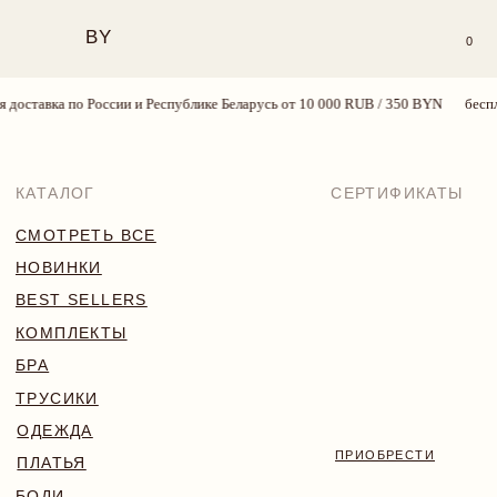
BY
0
оставка по России и Республике Беларусь от 10 000 RUB / 350 BYN
бесплатн
КАТАЛОГ
СЕРТИФИКАТЫ
СМОТРЕТЬ ВСЕ
НОВИНКИ
BEST SELLERS
КОМПЛЕКТЫ
БРА
ТРУСИКИ
ОДЕЖДА
ПРИОБРЕСТИ
ПЛАТЬЯ
БОДИ
КУПАЛЬНИКИ
АКСЕССУАРЫ
SALE
18+
TRY MORE SPORT
VALENTINE’S WEEK