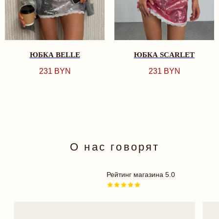
More - место, куда х
возвращаться. Спаси
СМОТРЕТЬ ВСЕ
делает нас, девочек,
НОВИНКИ
счастливыми и крас
BEST SELLERS
КОМПЛЕКТЫ
БРА
ТРУСИКИ
ЮБКА BELLE
ЮБКА SCARLET
ОДЕЖДА
ПЛАТЬЯ
231
BYN
231
BYN
БОДИ
КУПАЛЬНИКИ
АКСЕССУАРЫ
18+
TRY MORE SPORT
ПОДАРОЧНЫЕ
СЕРТИФИКАТЫ
ДЛЯ ВАС
ДОСТАВКА И ОПЛАТА
РАССРОЧКА
ОФЕРТА
ОБМЕН И ВОЗВРАТ
ПРОГРАММА ЛОЯЛЬНОСТИ
ПОЛИТИКА КОНФИДЕНЦИАЛЬНОСТИ
КОНТАКТЫ
INSTAGRAM