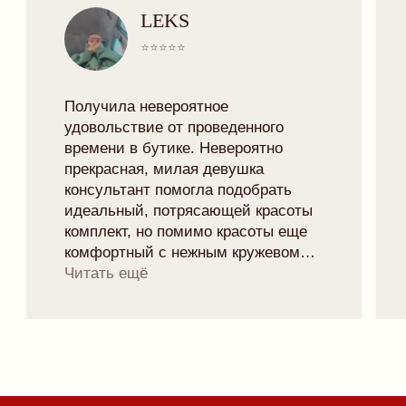
TELEGRAM
VK
TRYMORELINGERIE@GMAIL.COM
МИНСК, РОМАНОВСКАЯ СЛОБОДА 11,
11:00 - 20:00
Рейтинг магазина 5.0
ПОДПИСАТЬСЯ НА НОВОСТИ БРЕНДА
И ПОЛУЧИТЬ 10% НА ПЕРВЫЙ ЗАКАЗ:
отпр
Я согласен с
политикой конфиденциальности
ЧАСТНОЕ УНИТАРНОЕ ПРЕДПРИЯТИЕ "ТРАЙМО-СТОР"
СВИДЕТЕЛЬСТВО О ГОСУДАРСТВЕННОЙ РЕГИСТРАЦИИ №
0250078 ОТ 27.02.2025
УНП: 193846631
ТЕЛ: +375447292041